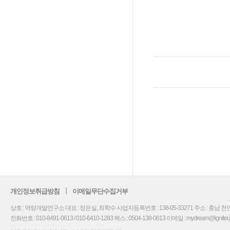
개인정보취급방침
이메일무단수집거부
상호 : 역량개발연구소 대표 : 정은실, 최학수 사업자등록번호 : 138-05-33271 주소 : 충남 천안
전화번호 : 010-8491-0613 / 010-6410-1283 팩스 : 0504-138-0613 이메일 : mydream@igniteu.co.