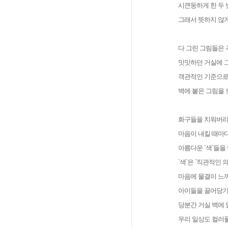
시큰둥하게 한 두
그래서 뜻하지 않게
다 그린 그림들은 
밋밋하던 거실에 
객관적인 기준으로
벽에 붙은 그림을 
화구들을 치워버리
마음이 내킬 때마다
아름다운 `색`들을
`색`은 `직관적인
마음에 물결이 느껴
아이들을 끌어당기
당분간 거실 벽에
우리 일상도 컬러풀