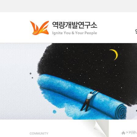
Who
Wha
> 커뮤
COMMUNITY