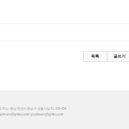
 주소 : 충남 천안시 동남구 성불사길 41, 109-404
am@igniteu.co.kr / yourdream@igniteu.co.kr