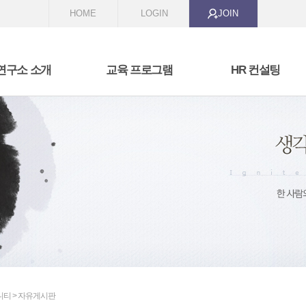
HOME
LOGIN
JOIN
연구소 소개
교육 프로그램
HR 컨설팅
 we are
비즈니스 커뮤니케이션
HR 전문가 스쿨
t we are doing
리더십과 코칭
교육과정 개발
자기성장과 변형
역량 모델링 및 역량 진
조직 활성화 프로그램
선발 시스템 구축
성과 관리 시스템 구축
니티 > 자유게시판