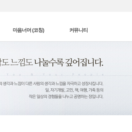
마음너머 (코칭)
커뮤니티
마음너머 편지
자유게시판
책을 읽고
수강후기
단
에니어그램 전문가 과정
방명록
상담/코칭 프로그램