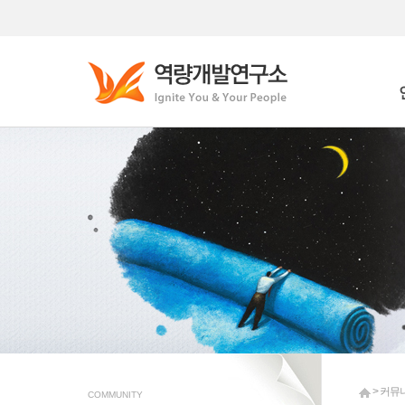
Who
Wha
> 커뮤
COMMUNITY