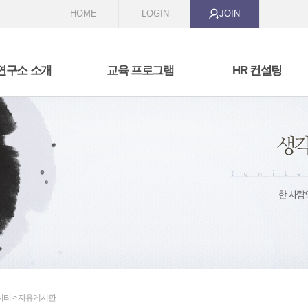
HOME
LOGIN
JOIN
연구소 소개
교육 프로그램
HR 컨설팅
 we are
비즈니스 커뮤니케이션
HR 전문가 스쿨
t we are doing
리더십과 코칭
교육과정 개발
자기성장과 변형
역량 모델링 및 역량 진
조직 활성화 프로그램
선발 시스템 구축
성과 관리 시스템 구축
니티 > 자유게시판