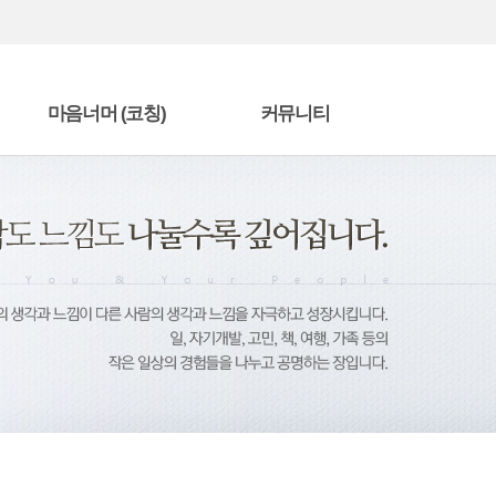
마음너머 (코칭)
커뮤니티
마음너머 편지
자유게시판
책을 읽고
수강후기
단
에니어그램 전문가 과정
방명록
상담/코칭 프로그램