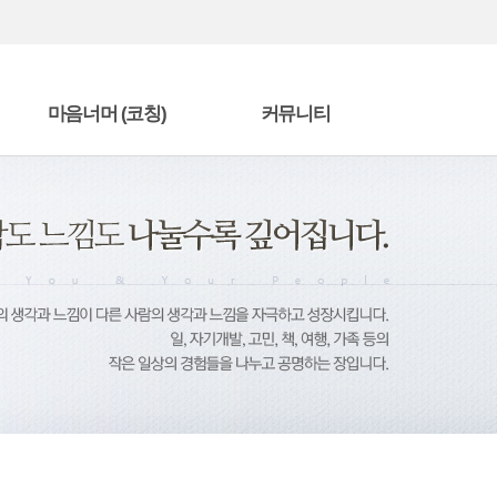
마음너머 (코칭)
커뮤니티
마음너머 편지
자유게시판
책을 읽고
수강후기
단
에니어그램 전문가 과정
방명록
상담/코칭 프로그램