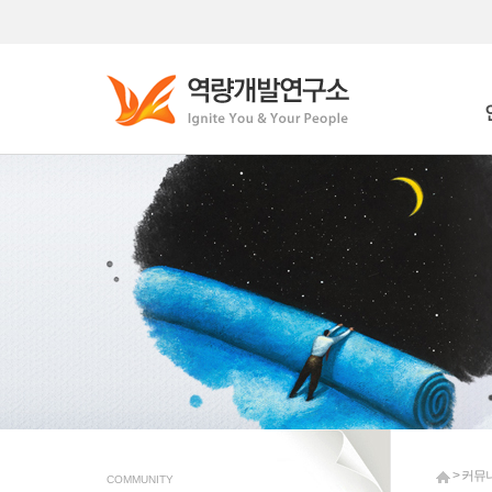
Who
Wha
> 커뮤
COMMUNITY