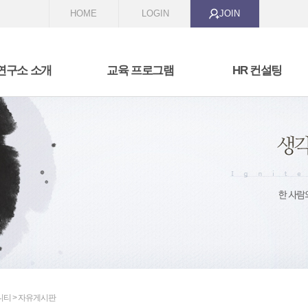
HOME
LOGIN
JOIN
연구소 소개
교육 프로그램
HR 컨설팅
 we are
비즈니스 커뮤니케이션
HR 전문가 스쿨
t we are doing
리더십과 코칭
교육과정 개발
자기성장과 변형
역량 모델링 및 역량 진
조직 활성화 프로그램
선발 시스템 구축
성과 관리 시스템 구축
니티 > 자유게시판