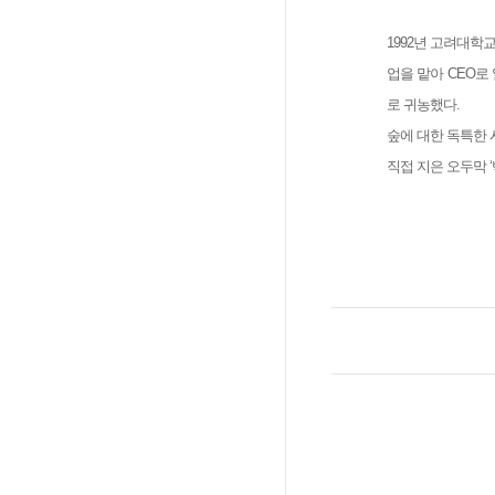
1992년 고려대학
업을 맡아 CEO로
로 귀농했다.
숲에 대한 독특한 
직접 지은 오두막 