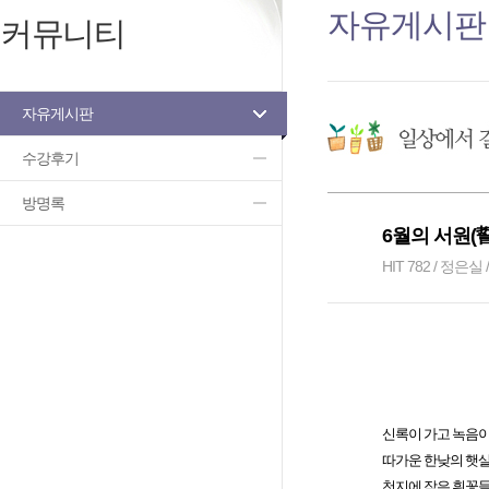
자유게시판
커뮤니티
자유게시판
수강후기
방명록
6월의 서원(誓
HIT 782 / 정은실 /
신록이 가고 녹음이
따가운 한낮의 햇살
천지에 작은 흰꽃들