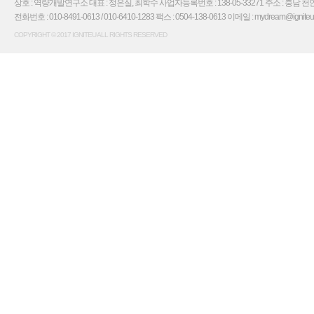
상호 : 역량개발연구소 대표 : 정은실, 최학수 사업자등록번호 : 138-05-33271 주소 : 충남 천안
전화번호 : 010-8491-0613 / 010-6410-1283 팩스 : 0504-138-0613 이메일 : mydream@igniteu.co.
COPYRIGHT © 2017 IGNITEU ALL RIGHTS RESERVED