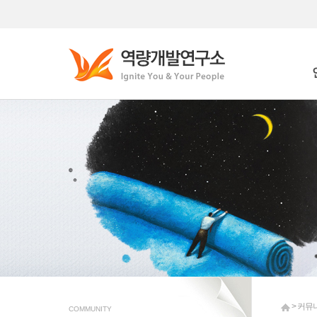
Who
Wha
> 커뮤
COMMUNITY