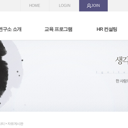
HOME
LOGIN
JOIN
연구소 소개
교육 프로그램
HR 컨설팅
 we are
비즈니스 커뮤니케이션
HR 전문가 스쿨
t we are doing
리더십과 코칭
교육과정 개발
자기성장과 변형
역량 모델링 및 역량 진
조직 활성화 프로그램
선발 시스템 구축
성과 관리 시스템 구축
니티 > 자유게시판