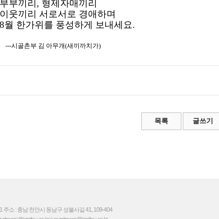
부부끼리, 형제자매끼리
이웃끼리 서로서로 경애하며
8월 한가위를 풍성하게 보내세요.
---시골촌부 김 아무개(새끼까치가)
 주소 : 충남 천안시 동남구 성불사길 41, 109-404