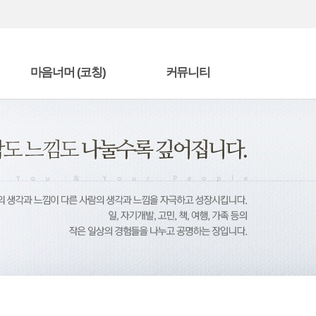
마음너머 (코칭)
커뮤니티
마음너머 편지
자유게시판
책을 읽고
수강후기
단
에니어그램 전문가 과정
방명록
상담/코칭 프로그램