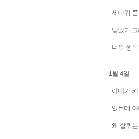
세바퀴 쯤
맞았다 그
너무 행복
1월 4일
아내가 커텐
있는데 아
왜 할퀴는