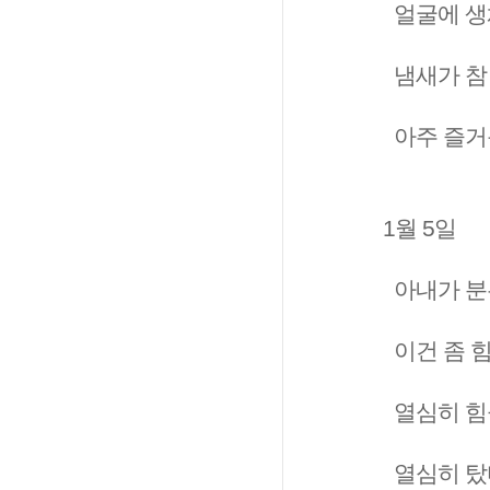
얼굴에 생
냄새가 참
아주 즐거
1월 5일
아내가 분
이건 좀 
열심히 힘을
열심히 탔