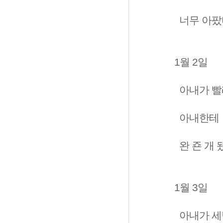
너무 아팠
1월 2일
아내가 빨
아내한테 
완 죤 개 
1월 3일
아내가 세