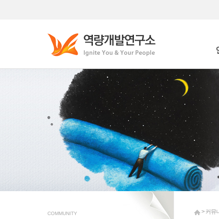
Who
Wha
> 커뮤
COMMUNITY