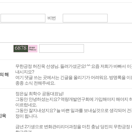
비번
무한긍정 허진욱 선생님. 들려가셨군요! ^^ 요즘 저희가 바빠서 이
내시지요?
의 해
여기 댓글 쓰는 곳에서는 긴글을 올리기가 어려워요. 방명록을 이
종종 소식 전해주세요.
정은실 최학수 공동대표님!
그동안 안녕하셨는지요? 역량개발연구회에 가입해야지 해야지 하
이르렀네요.
그동안 잘지내셨지요? 늘 바쁜 일과를 보내실것으로 생각되어 건
진욱
정이 됩니다.
금년 2기생으로 변화관리리더과정을 마친 충남 당진의 무한긍정 허진