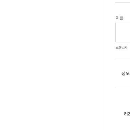
이름
스팸방지
정오
허