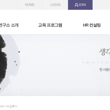
HOME
LOGIN
JOIN
연구소 소개
교육 프로그램
HR 컨설팅
 we are
비즈니스 커뮤니케이션
HR 전문가 스쿨
t we are doing
리더십과 코칭
교육과정 개발
자기성장과 변형
역량 모델링 및 역량 진
조직 활성화 프로그램
선발 시스템 구축
성과 관리 시스템 구축
니티 > 수강후기