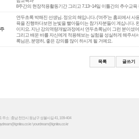
합교육과
8주간의 현장적용활동기간 그리고 7.13~14일 이틀간의 추수교육
연두초록 박해진 선생님. 정오의 해입니다. ('여주'는 홈피에서 사용
육을 진행하다보면 눈빛을 빨아들이는 참가자분들이 계십니다. 완
주
이지요. 지난 강의역량개발과정에서 연두초록님이 그런 분이셨어요.
그리고 배운 바를 자신에게 적용해보는 실험을 성실하게 해주셔서, 
록님은, 분명히, 좋은 강의를 많이 하시게 될 거예요.
 주소 : 충남 천안시 동남구 성불사길 41, 109-404
am@igniteu.co.kr / yourdream@igniteu.co.kr