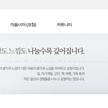
마음너머 (코칭)
커뮤니티
마음너머 편지
자유게시판
책을 읽고
수강후기
단
에니어그램 전문가 과정
방명록
상담/코칭 프로그램